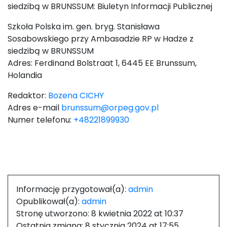
siedzibą w BRUNSSUM: Biuletyn Informacji Publicznej
Szkoła Polska im. gen. bryg. Stanisława
Sosabowskiego przy Ambasadzie RP w Hadze z
siedzibą w BRUNSSUM
Adres:
Ferdinand Bolstraat 1, 6445 EE Brunssum,
Holandia
Redaktor:
Bozena CICHY
Adres e-mail
brunssum@orpeg.gov.pl
Numer telefonu:
+48221899930
Informację przygotował(a):
admin
Opublikował(a):
admin
Stronę utworzono:
8 kwietnia 2022 at 10:37
Ostatnia zmiana:
8 stycznia 2024 at 17:55