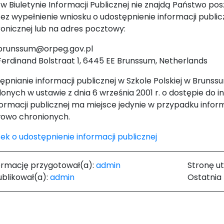
i w Biuletynie Informacji Publicznej nie znajdą Państwo po
ez wypełnienie wniosku o udostępnienie informacji publicz
ronicznej lub na adres pocztowy:
brunssum@orpeg.gov.pl
Ferdinand Bolstraat 1, 6445 EE Brunssum, Netherlands
ępnianie informacji publicznej w Szkole Polskiej w Bruns
lonych w ustawie z dnia 6 września 2001 r. o dostępie do i
formacji publicznej ma miejsce jedynie w przypadku infor
owo chronionych.
ek o udostępnienie informacji publicznej
ormację przygotował(a):
admin
Stronę u
blikował(a):
admin
Ostatnia