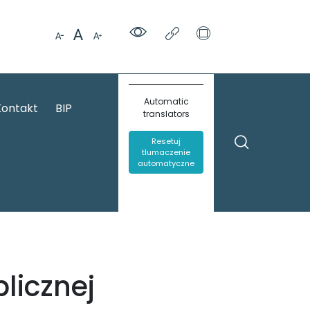
Automatic
Kontakt
BIP
translators
Resetuj
tlumaczenie
automatyczne
licznej