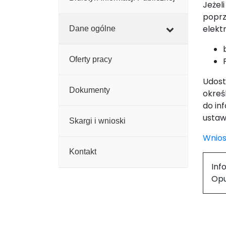
Jeżel
poprz
elekt
Dane ogólne
Oferty pracy
Udost
Dokumenty
okreś
do in
ustaw
Skargi i wnioski
Wnios
Kontakt
Inf
Opu