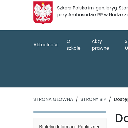
Szkoła Polska im. gen. bryg. S
przy Ambasadzie RP w Hadze z
O
Akty
S
Aktualności
szkole
prawne
U
STRONA GŁÓWNA
/
STRONY BIP
/
Dostęp
Do
Biuletyn Informacji Publicznej